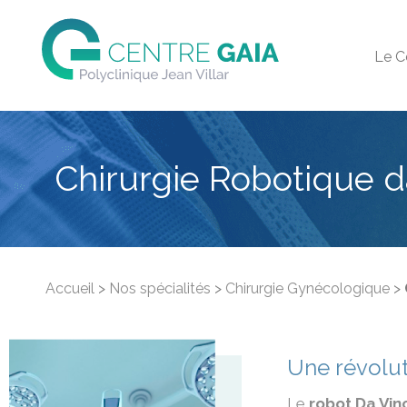
Le C
Chirurgie Robotique d
Accueil
>
Nos spécialités
>
Chirurgie Gynécologique
>
Une révolut
Le
robot Da Vin