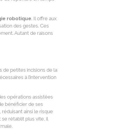
gie robotique
. Il offre aux
isation des gestes. Ces
ement. Autant de raisons
s de petites incisions de la
écessaires à l’intervention
 des opérations assistées
de bénéficier de ses
 réduisant ainsi le risque
 rétablit plus vite, il
rmale.