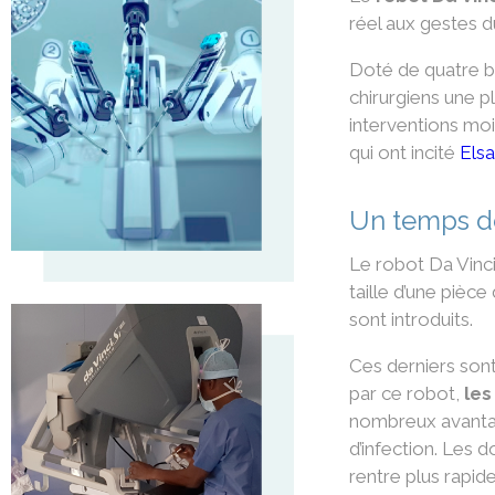
réel aux gestes d
Doté de quatre bra
chirurgiens une p
interventions moi
qui ont incité
Els
Un temps de
Le robot Da Vinc
taille d’une pièce
sont introduits.
Ces derniers sont
par ce robot,
les
nombreux avantages
d’infection. Les d
rentre plus rapid