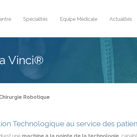
entre
Spécialités
Equipe Médicale
Actualités
a Vinci®
Chirurgie Robotique
ion Technologique au service des patien
ci
est une
machine à la pointe de la technologie
, capab