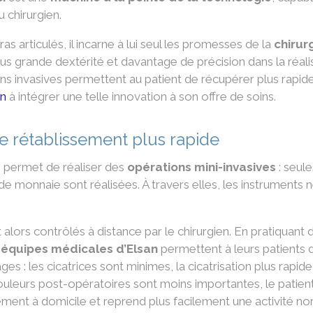
u chirurgien.
s articulés, il incarne à lui seul les promesses de la
chirur
lus grande dextérité et davantage de précision dans la réal
ns invasives permettent au patient de récupérer plus rapid
an
à intégrer une telle innovation à son offre de soins.
 rétablissement plus rapide
i permet de réaliser des
opérations mini-invasives
: seule
 de monnaie sont réalisées. À travers elles, les instruments n
 alors contrôlés à distance par le chirurgien. En pratiquant
 équipes médicales d’Elsan
permettent à leurs patients 
 : les cicatrices sont minimes, la cicatrisation plus rapide,
ouleurs post-opératoires sont moins importantes, le patient se
ement à domicile et reprend plus facilement une activité no